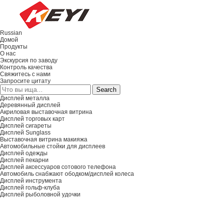
Russian
Домой
Продукты
О нас
Экскурсия по заводу
Контроль качества
Свяжитесь с нами
Запросите цитату
Дисплей металла
Деревянный дисплей
Акриловая выставочная витрина
Дисплей торговых карт
Дисплей сигареты
Дисплей Sunglass
Выставочная витрина макияжа
Автомобильные стойки для дисплеев
Дисплей одежды
Дисплей пекарни
Дисплей аксессуаров сотового телефона
Автомобиль снабжают ободком/дисплей колеса
Дисплей инструмента
Дисплей гольф-клуба
Дисплей рыболовной удочки