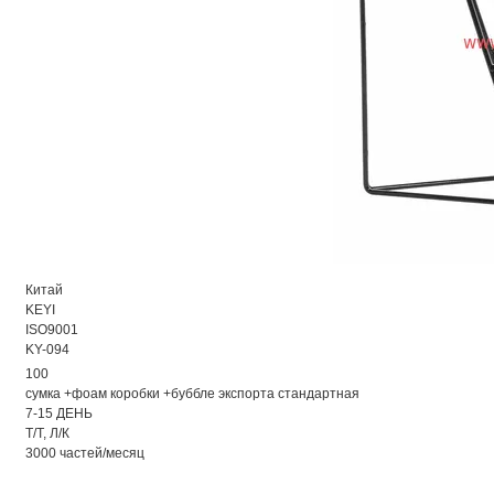
Китай
KEYI
ISO9001
KY-094
100
сумка +фоам коробки +буббле экспорта стандартная
7-15 ДЕНЬ
Т/Т, Л/К
3000 частей/месяц