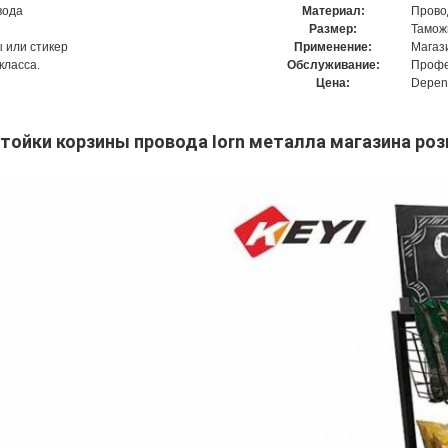
вода
Материал:
Прово
Размер:
Тамож
 или стикер
Применение:
Магаз
класса.
Обслуживание:
Профе
Цена:
Depend
тойки корзины провода Iorn металла магазина роз