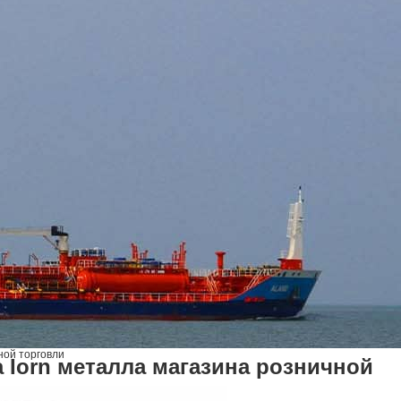
ной торговли
 Iorn металла магазина розничной