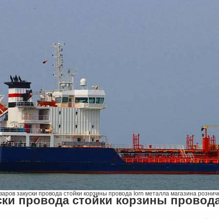
варов закуски провода стойки корзины провода Iorn металла магазина рознич
ски провода стойки корзины провода