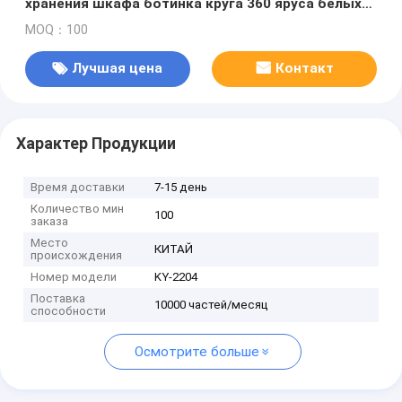
хранения шкафа ботинка круга 360 яруса белых
вращая
MOQ：100
Лучшая цена
Контакт
Характер Продукции
Время доставки
7-15 день
Количество мин
100
заказа
Место
КИТАЙ
происхождения
Номер модели
KY-2204
Поставка
10000 частей/месяц
способности
Осмотрите больше