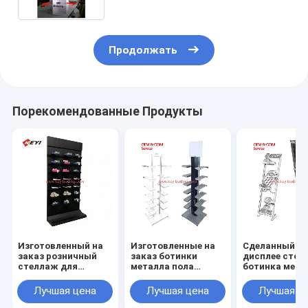
Продолжать
Порекомендованные Продукты
Изготовленный на
Изготовленные на
Сделанный в
заказ розничный
заказ ботинки
дисплее стой
стеллаж для
металла пола
ботинка мета
выставки товаров
магазина обуви
покрытия чер
ботинка спорт
кладут
порошка OEM
Лучшая цена
Лучшая цена
Лучшая ц
полки тапки стойки
выставочную
Китая
обуви цеха
витрину на полку