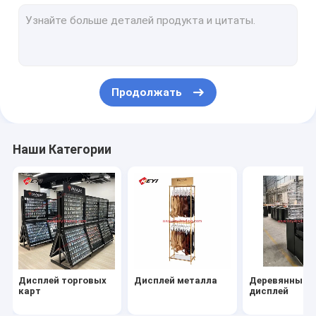
Дисплей Sunglass
Выставочная витрина макияжа
Автомобильные стойки для дисплеев
Продолжать
Дисплей одежды
Дисплей пекарни
Наши Категории
Дисплей аксессуаров сотового телефона
Автомобиль снабжают ободком/дисплей колеса
Дисплей инструмента
Дисплей гольф-клуба
Дисплей торговых
Дисплей металла
Деревянный
Дисплей рыболовной удочки
карт
дисплей