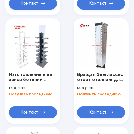
заказ
Контакт
Контакт
Изготовленные на
Вращая Эйеглассес
заказ ботинки
стоят стеллаж для
металла пола
выставки товаров
MOQ:
100
MOQ:
100
магазина обуви
солнечных очков
Получить последнюю цену
Получить последнюю цену
кладут
пола с рицинусом -
выставочную
верхним зеркалом
витрину на полку
ботинка для
Контакт
Контакт
розничного
магазина