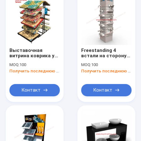
Выставочная
Freestanding 4
витрина коврика у
встали на сторону
входной двери
регулируемая
MOQ:
100
MOQ:
100
шкафа половика
деревянная
Получить последнюю цену
Получить последнюю цену
провода металла
выставочная
пола стоя
витрина Slatwall для
Faucet
Контакт
Контакт
Домой
Продукты
О нас