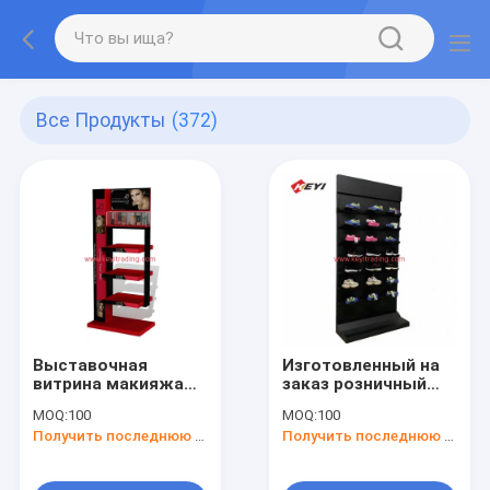
Все Продукты
(372)
Выставочная
Изготовленный на
витрина макияжа
заказ розничный
полки металла
стеллаж для
MOQ:
100
MOQ:
100
яруса пола 3
выставки товаров
Получить последнюю цену
Получить последнюю цену
магазина косметик
ботинка спорт
нового продукта
полки тапки стойки
изготовленная на
обуви цеха