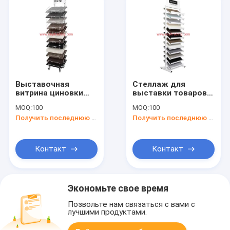
Выставочная
Стеллаж для
витрина циновки
выставки товаров
места металла
циновки места
MOQ:
100
MOQ:
100
регулируемого пола
металла белого
Получить последнюю цену
Получить последнюю цену
полки провода стоя
пола покрытия
с колесом 4
порошка стоя
Контакт
Контакт
Экономьте свое время
Позвольте нам связаться с вами с
лучшими продуктами.