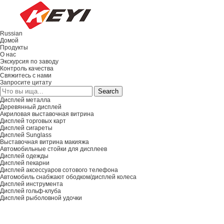
Russian
Домой
Продукты
О нас
Экскурсия по заводу
Контроль качества
Свяжитесь с нами
Запросите цитату
Дисплей металла
Деревянный дисплей
Акриловая выставочная витрина
Дисплей торговых карт
Дисплей сигареты
Дисплей Sunglass
Выставочная витрина макияжа
Автомобильные стойки для дисплеев
Дисплей одежды
Дисплей пекарни
Дисплей аксессуаров сотового телефона
Автомобиль снабжают ободком/дисплей колеса
Дисплей инструмента
Дисплей гольф-клуба
Дисплей рыболовной удочки