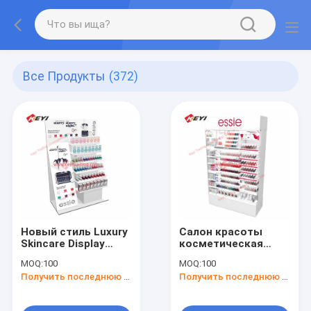
Все Продукты
(372)
Новый стиль Luxury
Салон красоты
Skincare Display
косметическая
Cabinet Салон
экспозиция стенд
MOQ:
100
MOQ:
100
красоты
шкаф краски
Получить последнюю цену
Получить последнюю цену
Деревянный
простой
дисплей Решетка
современный
Мебель Макияж
специальной