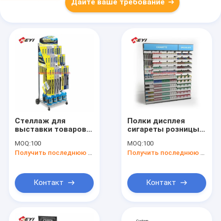
Дайте ваше требование
Стеллаж для
Полки дисплея
выставки товаров
сигареты розницы
лезвия счищателя
шкафа металла
MOQ:
100
MOQ:
100
смертной казни
супермаркета
Получить последнюю цену
Получить последнюю цену
через повешение
разнослоистые
стойки счищателя
автомобиля
металла пола
Контакт
Контакт
стоящий для
розницы