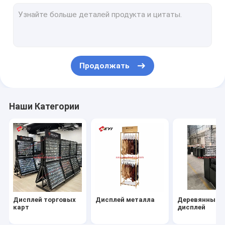
Дисплей Sunglass
Выставочная витрина макияжа
Автомобильные стойки для дисплеев
Продолжать
Дисплей одежды
Дисплей пекарни
Наши Категории
Дисплей аксессуаров сотового телефона
Автомобиль снабжают ободком/дисплей колеса
Дисплей инструмента
Дисплей гольф-клуба
Дисплей торговых
Дисплей металла
Деревянный
Дисплей рыболовной удочки
карт
дисплей