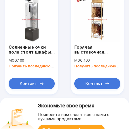
Солнечные очки
Горячая
пола стоят шкафы
выставочная
дисплея стеклянной
витрина
MOQ:
100
MOQ:
100
витрины оптически
расширения волос
Получить последнюю цену
Получить последнюю цену
смертной казни
через повешение
стойки парика
салона для
Контакт
Контакт
магазина
Экономьте свое время
Позвольте нам связаться с вами с
лучшими продуктами.