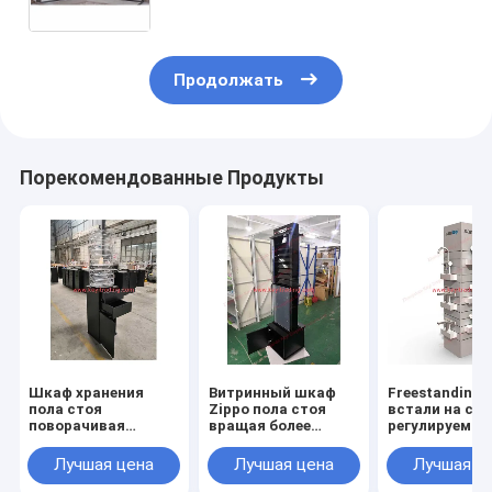
приведенным
Продолжать
Порекомендованные Продукты
Шкаф хранения
Витринный шкаф
Freestanding 
пола стоя
Zippo пола стоя
встали на ст
поворачивая
вращая более
регулируемая
акриловый
светлый со шкафом
деревянная
витринный шкаф
хранения
выставочная
Лучшая цена
Лучшая цена
Лучшая ц
ножа с ящиком
витрина Slatw
для Faucet