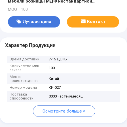
мебели розницы МДФ нестандартной
конструкции аудио с светом приведенным
MOQ：100
Лучшая цена
Контакт
Характер Продукции
Время доставки
7-15 ДЕНЬ
Количество мин
100
заказа
Место
Китай
происхождения
Номер модели
КИ-027
Поставка
3000 частей/месяц
способности
Осмотрите больше