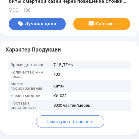
биты смертной казни через повешение стойки
пола спортивного инвентаря
MOQ：100
Лучшая цена
Контакт
Характер Продукции
Время доставки
7-15 ДЕНЬ
Количество мин
100
заказа
Место
Китай
происхождения
Номер модели
КИ-032
Поставка
3000 частей/месяц
способности
Осмотрите больше