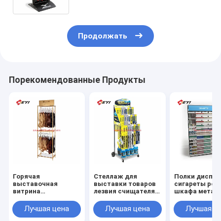
Продолжать
Порекомендованные Продукты
Горячая
Стеллаж для
Полки диспле
выставочная
выставки товаров
сигареты роз
витрина
лезвия счищателя
шкафа метал
расширения волос
смертной казни
супермаркет
смертной казни
через повешение
разнослоист
Лучшая цена
Лучшая цена
Лучшая ц
через повешение
стойки счищателя
стойки парика
автомобиля