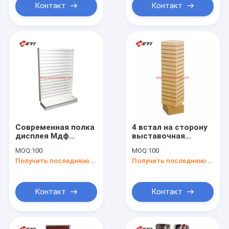
Контакт
Контакт
Современная полка
4 встал на сторону
дисплея Мдф
выставочная
Слатвалл шкафа
витрина пола
MOQ:
100
MOQ:
100
товара розницы
дисплея Слатвалл
Получить последнюю цену
Получить последнюю цену
стойки попа
вращать для
закусок
Контакт
Контакт