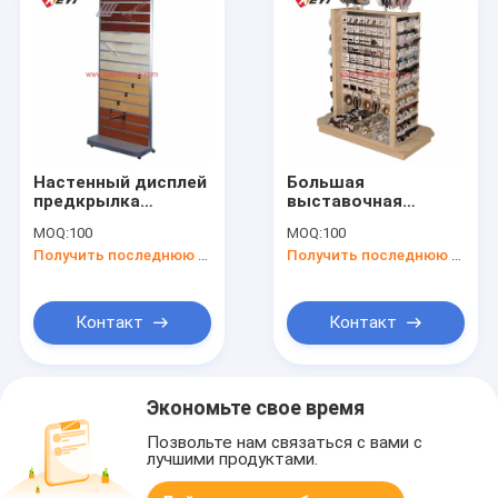
Настенный дисплей
Большая
предкрылка
выставочная
многофункционального
витрина
MOQ:
100
MOQ:
100
стеллажа для
аксессуаров волос
Получить последнюю цену
Получить последнюю цену
выставки товаров
пола стойки Пос
розницы пола
розницы для Пин
деревянный с
волос и смычка
крюками
Контакт
Контакт
Экономьте свое время
Позвольте нам связаться с вами с
лучшими продуктами.