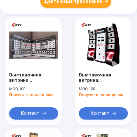
Дайте ваше требование
Выставочная
Выставочная
витрина
витрина
автомобиля
Фрестандинг
MOQ:
100
MOQ:
100
системы мебели
деревянного
Получить последнюю цену
Получить последнюю цену
розницы МДФ
автомобиля
нестандартной
выставочного зала
конструкции аудио
аудио для
с светом
демонстрации
Контакт
Контакт
приведенным