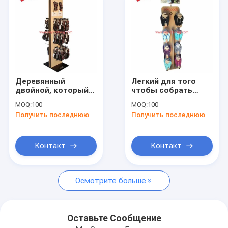
Деревянный
Легкий для того
двойной, который
чтобы собрать
встали на сторону
деревянный
MOQ:
100
MOQ:
100
стеллаж для
стеллаж для
Получить последнюю цену
Получить последнюю цену
выставки товаров
выставки товаров
перчатки
сандалии
мотоцикла стойки
пола с крюками
Контакт
Контакт
Домой
Осмотрите больше
Продукты
О нас
Оставьте Сообщение