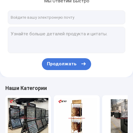
Мы Ответим Быстро
Экскурсия по заводу
Контроль качества
Свяжитесь с нами
Запросите цитату
Продолжать
Дисплей торговых карт
Дисплей металла
Наши Категории
Деревянный дисплей
Акриловая выставочная витрина
Дисплей сигареты