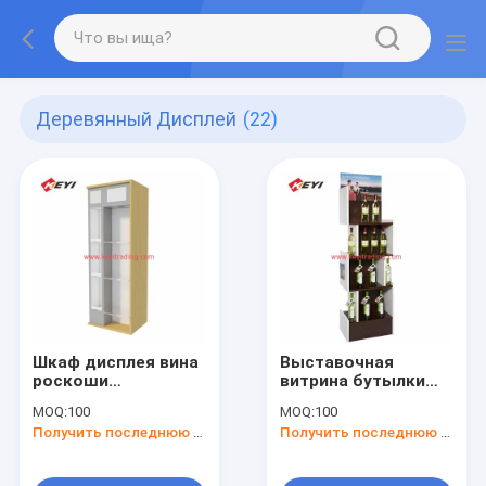
Деревянный Дисплей
(22)
Шкаф дисплея вина
Выставочная
роскоши
витрина бутылки
свободный
вина
MOQ:
100
MOQ:
100
стоящий
изготовленного на
Получить последнюю цену
Получить последнюю цену
деревянный с
заказ пола магазина
светом
розничной торговли
приведенным
напитка деревянная